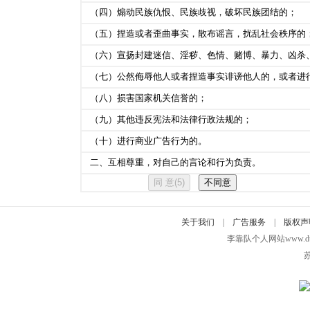
（四）煽动民族仇恨、民族歧视，破坏民族团结的；
（五）捏造或者歪曲事实，散布谣言，扰乱社会秩序的
（六）宣扬封建迷信、淫秽、色情、赌博、暴力、凶杀
（七）公然侮辱他人或者捏造事实诽谤他人的，或者进
（八）损害国家机关信誉的；
（九）其他违反宪法和法律行政法规的；
（十）进行商业广告行为的。
二、互相尊重，对自己的言论和行为负责。
关于我们
|
广告服务
|
版权声
李靠队个人网站www.duidui
苏