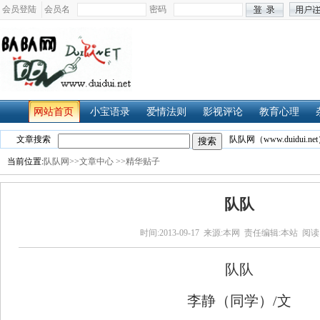
会员登陆
会员名
密码
网站首页
小宝语录
爱情法则
影视评论
教育心理
文章搜索
队队网（www.duidui.net
当前位置:
队队网>>
文章中心
>>精华贴子
队队
时间:2013-09-17 来源:本网 责任编辑:本站 阅读
队队
李静（同学）/文