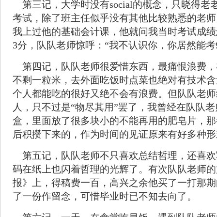
第三记，大学时没有social的概念，只晓得
考试，除了班主任似乎没有其他比较熟悉的老师
我上过他的基础会计课，他就问我当时考试成绩
3分，队队老师惊呼：“我不认识你，你居然能考9
第四记，队队老师很爱惜东西，最痛恨浪费，
不剩一粒米，去外面吃饭时点菜也绝对有技术含
个人都能吃的很好又绝不会有浪费。但队队老师
人，只不过是“物尽其用”罢了，我曾经在队队
盒，里面放了很多块小的不能再用的肥皂片，那
后积攒下来的，作为时间的见证原来有好多种形
第五记，队队老师不只喜欢总结哲理，还喜欢
码在纸上也闪着哲理的光辉了。有次队队老师的
报》上，得稿费一百，高兴之余他买了一打那期
了一份作留念，可惜毕业时已不知去向了。