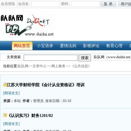
会员登陆
会员名
密码
网站首页
小宝语录
爱情法则
影视评论
教育心理
文章搜索
队队网（www.duidui.net
当前位置:
队队网>>
文章中心
>>网上教务
>>《公共信息》
江苏大学财经学院《会计从业资格证》培训
[阅读全文]
来源：
本站
作者：
管理员 发布日期：03-10
《认识实习》财务1201/02
[阅读全文]