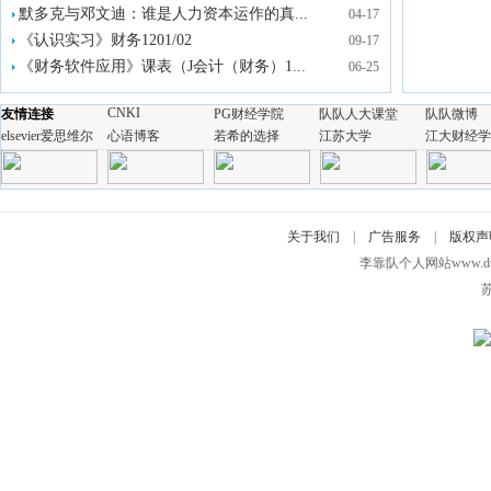
默多克与邓文迪：谁是人力资本运作的真...
04-17
《认识实习》财务1201/02
09-17
《财务软件应用》课表（J会计（财务）1...
06-25
CNKI
友情连接
PG财经学院
队队人大课堂
队队微博
elsevier爱思维尔
心语博客
若希的选择
江苏大学
江大财经
关于我们
|
广告服务
|
版权声
李靠队个人网站www.duidui
苏