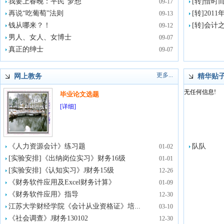
我要上春晚：平民“梦想”
[转]惜时
09-17
再说“吃葡萄”法则
[转]20
09-13
钱从哪来？！
[转]会计
09-12
男人、女人、女博士
09-07
真正的绅士
09-07
更多...
网上教务
精华贴
无任何信息!
毕业论文选题
[详细]
《人力资源会计》练习题
队队
01-02
[实验安排]《出纳岗位实习》财务16级
01-01
[实验安排]《认知实习》J财务15级
12-26
《财务软件应用及Excel财务计算》
01-09
《财务软件应用》指导
12-30
江苏大学财经学院《会计从业资格证》培...
03-10
《社会调查》J财务130102
12-30