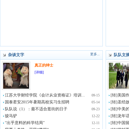
更多...
杂谈文字
队队文
真正的绅士
[详细]
江苏大学财经学院《会计从业资格证》培训...
[转]美国
09-15
国泰君安2015年暑期高校实习生招聘
[转]圣经
05-14
队队说（1）：最不适合逛街的日子
[转]中美
09-23
骏马驴
[转]龙年
12-22
“出乎意料的科学结局”
[转]中国
12-11