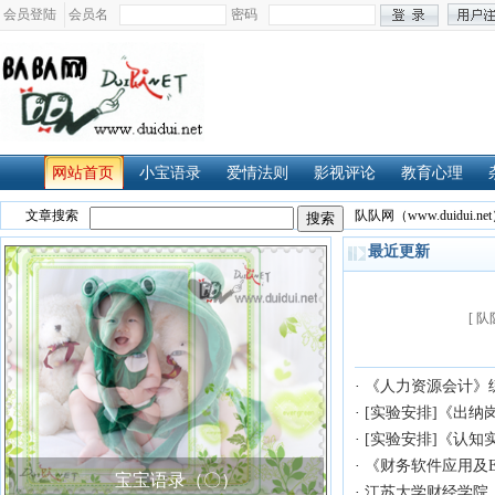
会员登陆
会员名
密码
网站首页
小宝语录
爱情法则
影视评论
教育心理
文章搜索
队队网（www.duidui.net
最近更新
[ 
·
《人力资源会计》
·
[实验安排]《出纳
·
[实验安排]《认知实
·
《财务软件应用及E
宝宝语录（〇）
·
江苏大学财经学院《