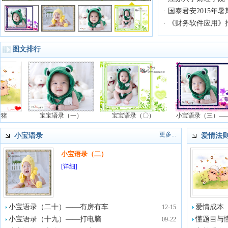
·
国泰君安2015年
·
《财务软件应用》
图文排行
猪
宝宝语录（一）
宝宝语录（〇）
小宝语录（三）——我.
更多...
小宝语录
爱情法
小宝语录（二）
[详细]
小宝语录（二十）——有房有车
爱情成本
12-15
小宝语录（十九）——打电脑
懂题目与
09-22