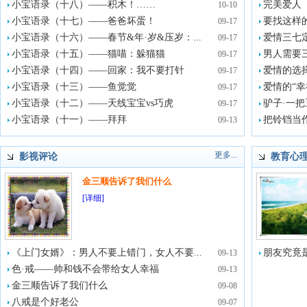
小宝语录（十八）——积木！……
完美爱人
10-10
小宝语录（十七）——爸爸坏蛋！
要找这样
09-17
小宝语录（十六）——春节&年·岁&压岁：...
爱情三七
09-17
小宝语录（十五）——猫喵：躲猫猫
男人需要
09-17
小宝语录（十四）——回家：我不要打针
爱情的选
09-17
小宝语录（十三）——鱼觉觉
爱情的“幸
09-17
小宝语录（十二）——天线宝宝vs巧虎
驴子·一把
09-17
小宝语录（十一）——拜拜
把铃铛当
09-13
更多...
影视评论
教育心
金三顺告诉了我们什么
[详细]
《上门女婿》：男人不要上错门，女人不要...
朋友究竟是
09-13
色·戒——帅和钱不会带给女人幸福
09-13
金三顺告诉了我们什么
09-08
八戒是个好老公
09-07